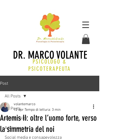
DR. MARCO VOLANTE
PSICOLOGO &
PSICOTERAPEUTA
Post
All Posts
volantemarco
All Posts
12 apr
Tempo di lettura: 3 min
Artemis II: oltre l’uomo forte, verso
Genitorialità
la simmetria del noi
Adolescenza
Social media e consapevolezza