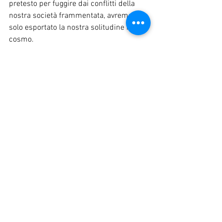
pretesto per fuggire dai conflitti della 
nostra società frammentata, avremo 
solo esportato la nostra solitudine nel 
cosmo.
La vera sfida di Artemis è ricordarci che 
non esiste un "altrove" abbastanza 
lontano da salvarci da noi stessi
. Il 
senso profondo di questa missione non 
è trovare un altro pianeta, ma imparare, 
finalmente, ad abitare questo.
Siamo chiamati a passare 
dalla fuga al 
progetto
: a smettere di scappare dal 
confronto con il "Tu" e a iniziare a 
costruire, pezzo dopo pezzo, una 
casa 
comune fatta di ascolto e simmetricità
. 
La Luna, vista da vicino, non è una meta. 
È il promemoria che la bellezza più 
grande non è nel paesaggio lunare, ma 
in quel 
piccolo punto azzurro dove 