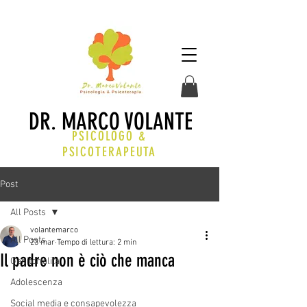
DR. MARCO VOLANTE
PSICOLOGO &
PSICOTERAPEUTA
Post
All Posts
volantemarco
All Posts
23 mar
Tempo di lettura: 2 min
Il padre non è ciò che manca
Genitorialità
Adolescenza
Social media e consapevolezza