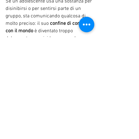
Se un adolescente usa una sostanza per 
disinibirsi o per sentirsi parte di un 
gruppo, sta comunicando qualcosa di 
molto preciso: il suo 
confine di contatto 
con il mondo
 è diventato troppo 
doloroso, troppo rigido oppure, al 
contrario, eccessivamente poroso.
La sostanza funziona allora come una 
sorta di anestesia del contatto: un modo 
per tollerare una relazione con il mondo 
che ha smesso di essere nutriente.
Quando lo sfondo è segnato da povertà 
affettiva, standard prestazionali 
insostenibili e da una solitudine che il 
digitale spesso amplifica invece di 
colmare, il consumo diventa una 
risposta — disfunzionale ma 
comprensibile — a una profonda 
fame di 
senso
.